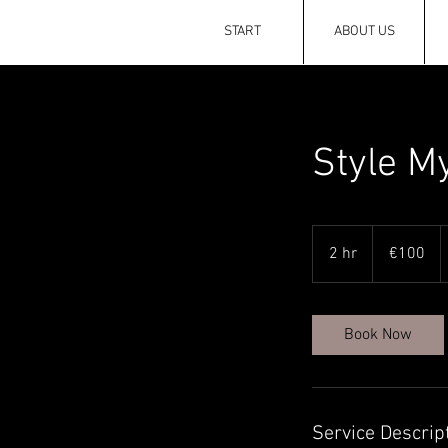
START
ABOUT US
Style M
100
euros
2 hr
2
€100
h
r
Book Now
Service Descrip